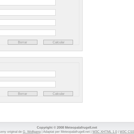
Copyright © 2008 Meteopalafrugell.net
seny original de
G. Wolfgang
| Adaptat per Meteopalafrugell.net |
W3C XHTML 1.0
|
W3C CSS