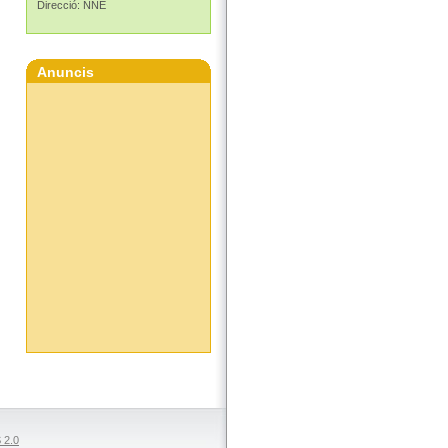
Direcció: NNE
Anuncis
 2.0