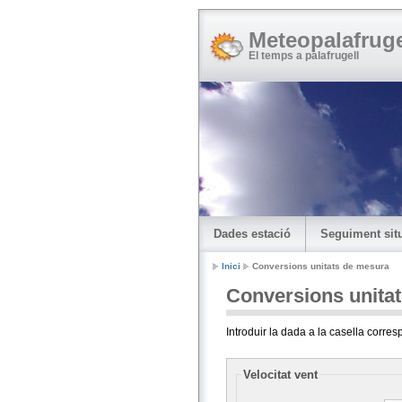
Meteopalafruge
El temps a palafrugell
Dades estació
Seguiment situ
Inici
Conversions unitats de mesura
Conversions unita
Introduir la dada a la casella corresp
Velocitat vent