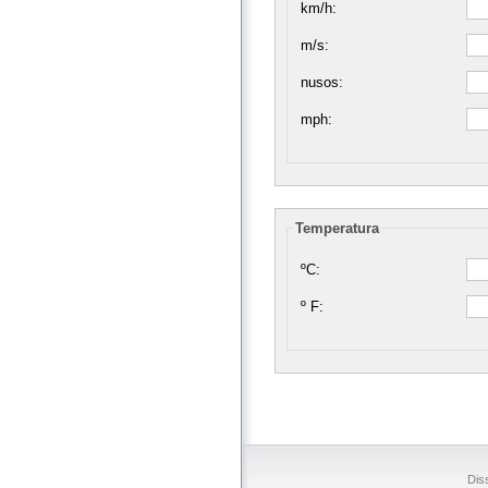
km/h:
m/s:
nusos:
mph:
Temperatura
ºC:
º F:
Dis