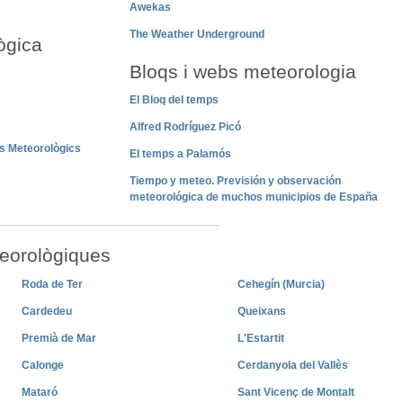
Awekas
The Weather Underground
ògica
Bloqs i webs meteorologia
El Bloq del temps
Alfred Rodríguez Picó
s Meteorològics
El temps a Palamós
Tiempo y meteo. Previsión y observación
meteorológica de muchos municipios de España
eorològiques
Roda de Ter
Cehegín (Murcia)
Cardedeu
Queixans
Premià de Mar
L'Estartit
Calonge
Cerdanyola del Vallès
Mataró
Sant Vicenç de Montalt