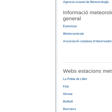
Agencia estatal de Meteorología
Informació meteorol
general
Eumetsat
Wetterzentrale
Associació catalana d'observador
Webs estacions met
La Pobla de Lillet
Fals
Girona
Belltall
Barruera