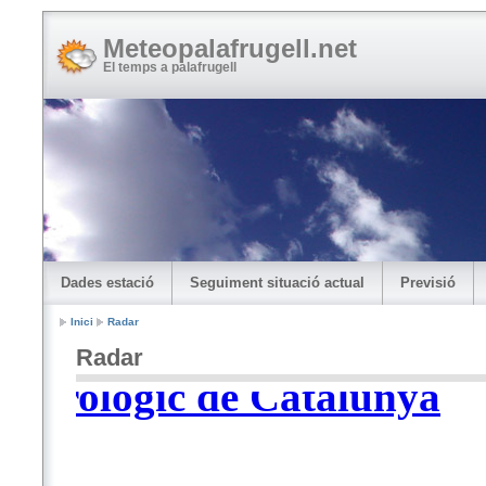
Meteopalafrugell.net
El temps a palafrugell
Dades estació
Seguiment situació actual
Previsió
Inici
Radar
Radar